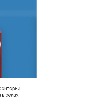
ерритории
в реках.