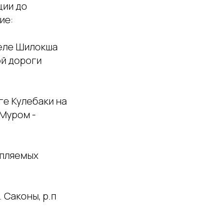
ции до
ие:
селе Шилокша
ой дороги
ге Кулебаки на
 Муром -
опляемых
 Саконы, р.п