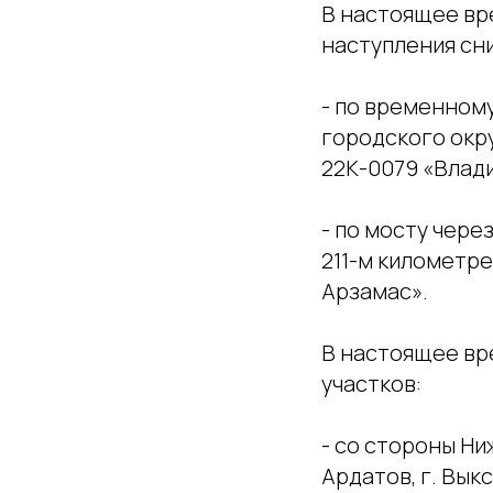
В настоящее вр
наступления сн
- по временном
городского окр
22К-0079 «Влади
- по мосту чере
211-м километр
Арзамас».
В настоящее вр
участков:
- со стороны Ни
Ардатов, г. Выкс