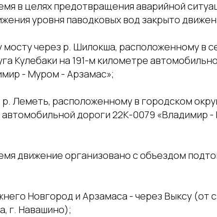
емя в целях предотвращения аварийной ситуа
ижения уровня паводковых вод закрыто движен
у мосту через р. Шилокша, расположенному в 
уга Кулебаки на 191-м километре автомобильн
мир - Муром - Арзамас»;
з р. Леметь, расположенному в городском окру
е автомобильной дороги 22К-0079 «Владимир -
емя движение организовано с объездом подт
жнего Новгород и Арзамаса - через Выксу (от с.
а, г. Навашино);