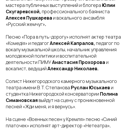
мастера публичных выступлений и блогера
Юлии
Скугаревской,
профессионального баяниста
Алексея Пушкарева
и
вокального ансамбля
«Русский жемчуг»
.
Песню «Пора в путь-дорогу» исполнят актер театра
«Комедiя» и педагог
Алексей Капралов,
педагог по
вокалу музыкальной школы, начальник управления
молодежной политики и воспитательной
деятельности ПИМУ
Анастасия Прохорова
и
вокалист, ведущий
Александр Николаев.
Солист Нижегородского камерного музыкального
театра имени В. Т. Степанова
Руслан Юськаев
и
студентка Нижегородской консерватории
Полина
Симановская
выйдут на сцену с проникновенной
песней «Жди меня, и я вернусь».
На сцене «Военных песен у Кремля» песню «Синий
платочек» исполнят арт-директор «Нетеатра»,