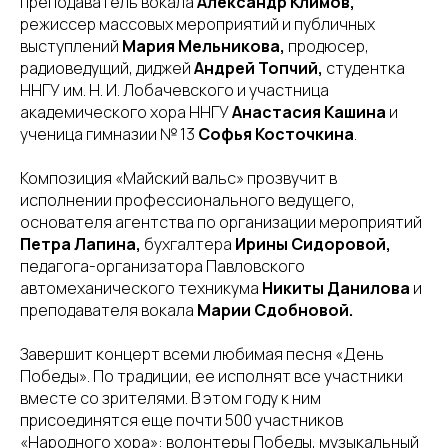
преподаватель вокала
Александр Климов,
режиссер массовых мероприятий и публичных
выступлений
Мария Мельникова,
продюсер,
радиоведущий, диджей
Андрей Топчий,
студентка
ННГУ им. Н. И. Лобачевского и участница
академического хора ННГУ
Анастасия Кашина
и
ученица гимназии № 13
Софья Косточкина
.
Композиция «Майский вальс» прозвучит в
исполнении профессионального ведущего,
основателя агентства по организации мероприятий
Петра Лапина,
бухгалтера
Ирины Сидоровой,
педагога-организатора Павловского
автомеханического техникума
Никиты Данилова
и
преподавателя
вокала
Марии Сдобновой.
Завершит концерт всеми любимая песня «День
Победы». По традиции, ее исполнят все участники
вместе со зрителями. В этом году к ним
присоединятся еще почти 500 участников
«Народного хора»: волонтеры Победы, музыкальный