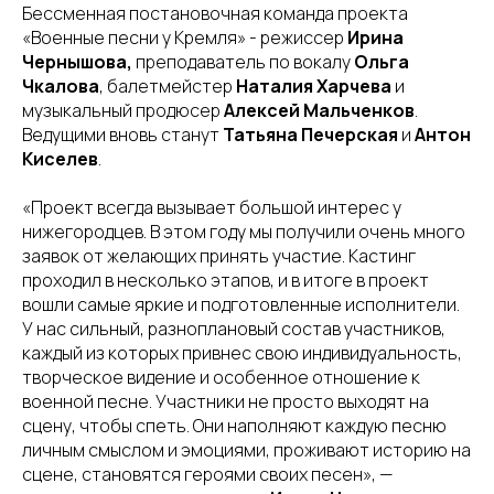
Бессменная постановочная команда проекта
«Военные песни у Кремля» - режиссер
Ирина
Чернышова,
преподаватель по вокалу
Ольга
Чкалова
, балетмейстер
Наталия Харчева
и
музыкальный продюсер
Алексей Мальченков
.
Ведущими вновь станут
Татьяна Печерская
и
Антон
Киселев
.
«Проект всегда вызывает большой интерес у
нижегородцев. В этом году мы получили очень много
заявок от желающих принять участие. Кастинг
проходил в несколько этапов, и в итоге в проект
вошли самые яркие и подготовленные исполнители.
У нас сильный, разноплановый состав участников,
каждый из которых привнес свою индивидуальность,
творческое видение и особенное отношение к
военной песне. Участники не просто выходят на
сцену, чтобы спеть. Они наполняют каждую песню
личным смыслом и эмоциями, проживают историю на
сцене, становятся героями своих песен», —