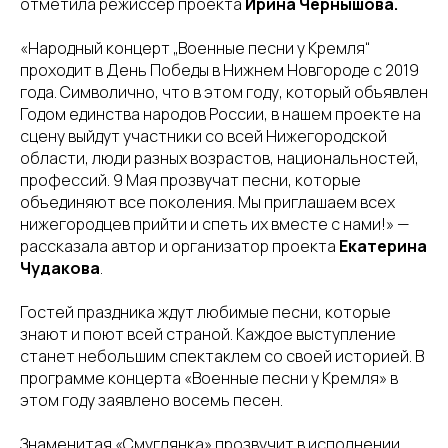
отметила режиссер проекта
Ирина Чернышова.
«Народный концерт „Военные песни у Кремля“
проходит в День Победы в Нижнем Новгороде с 2019
года. Символично, что в этом году, который объявлен
Годом единства народов России, в нашем проекте на
сцену выйдут участники со всей Нижегородской
области, люди разных возрастов, национальностей,
профессий. 9 Мая прозвучат песни, которые
объединяют все поколения. Мы приглашаем всех
нижегородцев прийти и спеть их вместе с нами!» —
рассказала автор и организатор проекта
Екатерина
Чудакова
.
Гостей праздника ждут любимые песни, которые
знают и поют всей страной. Каждое выступление
станет небольшим спектаклем со своей историей. В
программе концерта «Военные песни у Кремля» в
этом году заявлено восемь песен.
Знаменитая «Смуглянка» прозвучит в исполнении