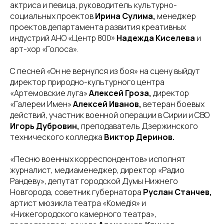
актриса и певица, руководитель культурно-
социальных проектов
Ирина Сулима,
менеджер
проектов департамента развития креативных
индустрий АНО «Центр 800»
Надежда Киселева
и
арт-хор «Голоса».
С песней «Он не вернулся из боя» на сцену выйдут
директор природно-культурного центра
«Артемовские луга»
Алексей Гроза,
директор
«Галереи Имен»
Алексей Иванов,
ветеран боевых
действий, участник военной операции в Сирии и СВО
Игорь Дубровин,
преподаватель Дзержинского
технического колледжа
Виктор Деринов.
«Песню военных корреспондентов» исполнят
журналист, медиаменеджер, директор «Радио
Рандеву», депутат городской Думы Нижнего
Новгорода, советник губернатора
Руслан Станчев,
артист мюзикла театра «Комедiя» и
«Нижегородского камерного театра»,