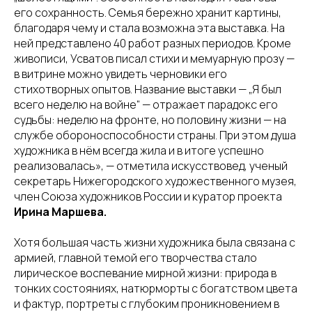
его сохранность. Семья бережно хранит картины,
благодаря чему и стала возможна эта выставка. На
ней представлено 40 работ разных периодов. Кроме
живописи, Усватов писал стихи и мемуарную прозу —
в витрине можно увидеть черновики его
стихотворных опытов. Название выставки — „Я был
всего неделю на войне“ — отражает парадокс его
судьбы: неделю на фронте, но половину жизни — на
службе обороноспособности страны. При этом душа
художника в нём всегда жила и в итоге успешно
реализовалась», — отметила искусствовед, ученый
секретарь Нижегородского художественного музея,
член Союза художников России и куратор проекта
Ирина Маршева.
Хотя большая часть жизни художника была связана с
армией, главной темой его творчества стало
лирическое воспевание мирной жизни: природа в
тонких состояниях, натюрморты с богатством цвета
и фактур, портреты с глубоким проникновением в