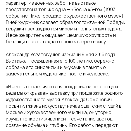
характер. Из военных работ на выставке
представлена только одна — «Весна 45-го» (1993,
собрание Нижегородского художественного музея).
В ней художник создаёт образ долгожданной Победы:
девушки наслаждаются миром и полны юных надежд.
И всё же зритель ощущает щемящую хрупкость и
беззащитность тех, кто прошёл через войну.
Александр Усватов ушел из жизни 9 мая 2015 года.
Выставка, посвященная его 100-летию, бережно
собрана его сыновьями и внуками в память о
замечательном художнике, поэте и человеке.
«В честь столетия со дня рождения нашего отца и
деда мы открываем выставку при поддержке родного
художественного музея. Александр Семёнович
посвятил жизнь искусству: начав с детских студий в
Москве и художественного училища, он упорно
изучал тонкости живописи — сочетание цветов,
создание объёма и глубины. Его работы передают