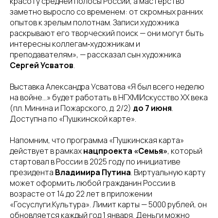
красоту средней полосы России, а мастерство
заметно выросло со временем: от скромных ранних
опытов к зрелым полотнам. Записи художника
раскрывают его творческий поиск — они могут быть
интересны коллегам‑художникам и
преподавателям», — рассказал сын художника
Сергей Усватов
.
Выставка Александра Усватова «Я был всего неделю
на войне…» будет работать в НГХМ|Искусство ХХ века
(пл. Минина и Пожарского, д. 2/2)
до 7 июня
.
Доступна по «Пушкинской карте».
Напомним, что программа «Пушкинская карта»
действует в рамках
нацпроекта «Семья»
, который
стартовал в России в 2025 году по инициативе
президента
Владимира Путина
. Виртуальную карту
может оформить любой гражданин России в
возрасте от 14 до 22 лет в приложении
«Госуслуги.Культура». Лимит карты — 5000 рублей, он
обновляется каждый год 1 января. Деньги можно