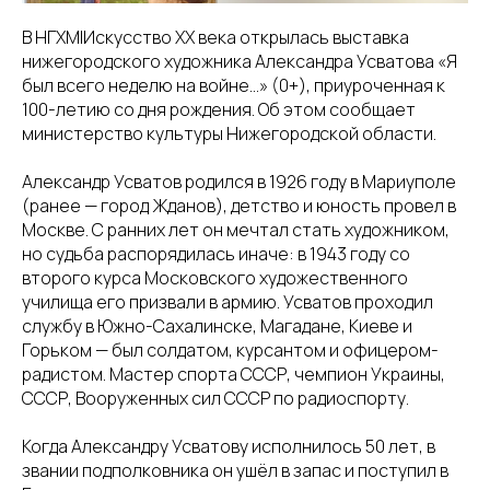
В НГХМ|Искусство ХХ века открылась выставка
нижегородского художника Александра Усватова «Я
был всего неделю на войне…» (0+), приуроченная к
100-летию со дня рождения. Об этом сообщает
министерство культуры Нижегородской области.
Александр Усватов родился в 1926 году в Мариуполе
(ранее — город Жданов), детство и юность провел в
Москве. С ранних лет он мечтал стать художником,
но судьба распорядилась иначе: в 1943 году со
второго курса Московского художественного
училища его призвали в армию. Усватов проходил
службу в Южно-Сахалинске, Магадане, Киеве и
Горьком — был солдатом, курсантом и офицером-
радистом. Мастер спорта СССР, чемпион Украины,
СССР, Вооруженных сил СССР по радиоспорту.
Когда Александру Усватову исполнилось 50 лет, в
звании подполковника он ушёл в запас и поступил в