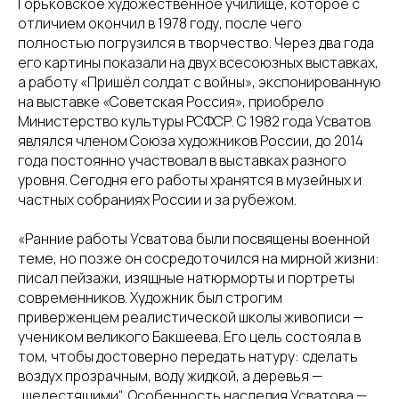
Горьковское художественное училище, которое с
отличием окончил в 1978 году, после чего
полностью погрузился в творчество. Через два года
его картины показали на двух всесоюзных выставках,
а работу «Пришёл солдат с войны», экспонированную
на выставке «Советская Россия», приобрело
Министерство культуры РСФСР. С 1982 года Усватов
являлся членом Союза художников России, до 2014
года постоянно участвовал в выставках разного
уровня. Сегодня его работы хранятся в музейных и
частных собраниях России и за рубежом.
«Ранние работы Усватова были посвящены военной
теме, но позже он сосредоточился на мирной жизни:
писал пейзажи, изящные натюрморты и портреты
современников. Художник был строгим
приверженцем реалистической школы живописи —
учеником великого Бакшеева. Его цель состояла в
том, чтобы достоверно передать натуру: сделать
воздух прозрачным, воду жидкой, а деревья —
„шелестящими“. Особенность наследия Усватова —