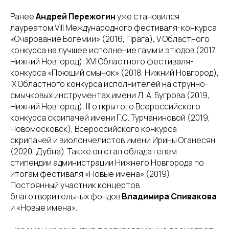
Ранее
Андрей Пережогин
уже становился
лауреатом VIII Международного фестиваля-конкурса
«Очарование Богемии» (2016, Прага), V Областного
конкурса на лучшее исполнение гамм и этюдов (2017,
Нижний Новгород), XVI Областного фестиваля-
конкурса «Поющий смычок» (2018, Нижний Новгород),
IX Областного конкурса исполнителей на струнно-
смычковых инструментах имени Л. А. Бугрова (2019,
Нижний Новгород), III открытого Всероссийского
конкурса скрипачей имени Г.С. Турчаниновой (2019,
Новомосковск), Всероссийского конкурса
скрипачей и виолончелистов имени Ирины Оганесян
(2020, Дубна). Также он стал обладателем
стипендии администрации Нижнего Новгорода по
итогам фестиваля «Новые имена» (2019).
Постоянный участник концертов
благотворительных фондов
Владимира Спивакова
и «Новые имена».