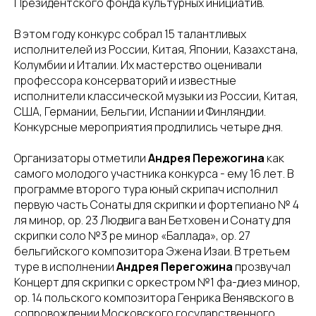
Президентского фонда культурных инициатив.
В этом году конкурс собрал 15 талантливых
исполнителей из России, Китая, Японии, Казахстана,
Колумбии и Италии. Их мастерство оценивали
профессора консерваторий и известные
исполнители классической музыки из России, Китая,
США, Германии, Бельгии, Испании и Финляндии.
Конкурсные мероприятия продлились четыре дня.
Организаторы отметили
Андрея Пережогина
как
самого молодого участника конкурса - ему 16 лет. В
программе второго тура юный скрипач исполнил
первую часть Сонаты для скрипки и фортепиано № 4
ля минор, op. 23 Людвига ван Бетховен и Сонату для
скрипки соло №3 ре минор «Баллада», op. 27
бельгийского композитора Эжена Изаи. В третьем
туре в исполнении
Андрея Перегожина
прозвучал
Концерт для скрипки с оркестром №1 фа-диез минор,
op. 14 польского композитора Генрика Венявского в
сопровождении Московского государственного