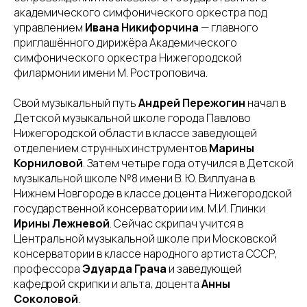
академического симфонического оркестра под
управлением
Ивана Никифорчина
— главного
приглашённого дирижёра Академического
симфонического оркестра Нижегородской
филармонии имени М. Ростроповича.
Свой музыкальный путь
Андрей Пережогин
начал в
Детской музыкальной школе города Павлово
Нижегородской области в классе заведующей
отделением струнных инструментов
Марины
Корниловой
. Затем четыре года отучился в Детской
музыкальной школе №8 имени В. Ю. Виллуана в
Нижнем Новгороде в классе доцента Нижегородской
государственной консерватории им. М.И. Глинки
Ирины Лежневой
. Сейчас скрипач учится в
Центральной музыкальной школе при Московской
консерватории в классе народного артиста СССР,
профессора
Эдуарда Грача
и
заведующей
кафедрой скрипки и альта, доцента
Анны
Соколовой
.