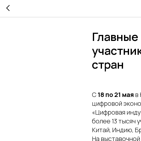
Главные 
участник
стран
С
18 по 21 мая
в 
цифровой эконо
«Цифровая инду
более 13 тысяч 
Китай, Индию, Б
На выставочной