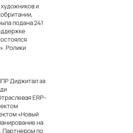
 художников и
кобритании,
была подана 241
поддержке
состоялся
». Ролики
ИПР Диджитал за
еди
Отраслевая ERP-
оектом
оектом «Новый
ланирование на
. Партнером по