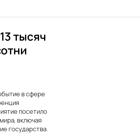
13 тысяч
сотни
обытие в сфере
ренция
риятие посетило
 мира, включая
гие государства.