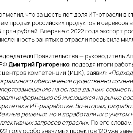
тметил, что за шесть лет доля ИТ-отрасли в 
ъем продаж российских продуктов и сервисов в
5 трлн рублей. Впервые с 2022 года экспорт р
 численность занятых в отрасли превысила мил
едседателя Правительства — руководитель А
 РФ
Дмитрий Григоренко
, подводя итоги работ
 центров компетенций (ИЦК), заявил:
«Подход
ограммного обеспечения существенно изменил
мпортозамещению на основе данных: совместн
овали информацию об имеющихся на рынке рос
ритетах в ИТ-разработке. Во-вторых, разрабо
ежные решения, но и доработали их с учетом 
оллективных запросов отрасли»
. По его словам,
22 году особо значимых проектов 120 уже зав