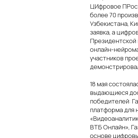
ЦИфровое ПРост
более 70 произв
Узбекистана, Ки
заявка, а цифро
Президентской 
онлайн-нейрома
участников про
демонстрировал
18 мая состоял
выдающиеся дос
победителей: Г
платформа для 
«Видеоаналитика
ВТБ Онлайн», Г
основе цифровы