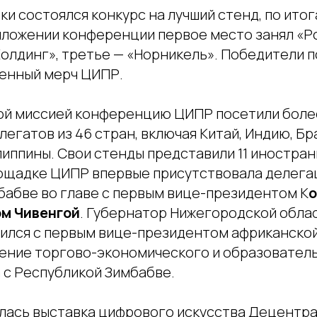
ки состоялся конкурс на лучший стенд, по ито
риложении конференции первое место занял «Р
Холдинг», третье — «Норникель». Победители 
енный мерч ЦИПР.
й миссией конференцию ЦИПР посетили боле
егатов из 46 стран, включая Китай, Индию, Б
иппины. Свои стенды представили 11 иностран
лощадке ЦИПР впервые присутствовала делега
бабве во главе с первым вице-президентом К
о
ом Чивенгой
. Губернатор Нижегородской обла
ился с первым вице-президентом африканской
ение торгово-экономического и образовател
 с Республикой Зимбабве.
лась выставка цифрового искусства Децентр