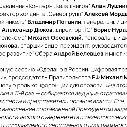
равления «Концерн „Калашников“
Алан Лушни
ректор холдинга „Севергрупп“
Алексей Морд
ий никель“
Владимир Потанин
, генеральный д
“
Александр Дюков,
директор „1С“
Борис Нура
телекома“
Михаил Осеевский,
генеральный д
ионова,
старший вице-президент, руководител
ое развитие“ Сбера
Андрей Белевцев
и многи
рную сессию «Сделано в России: цифровая т
», председатель Правительства РФ
Михаил 
чевую роль конференции для отрасли:
«На это
же в 11-й раз — собираются ведущие отраслевы
ксперты и представители органов власти. Все, 
в выполнение поставленной Президентом зада
нологического суверенитета и технологическ
от используемого иностранного программного