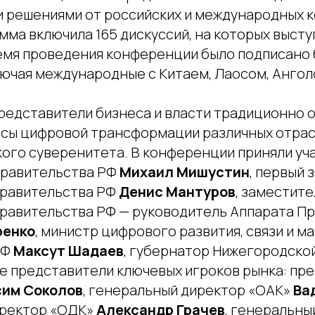
 решениями от российских и международных к
ма включила 165 дискуссий, на которых высту
ремя проведения конференции было подписано 
лючая международные с Китаем, Лаосом, Ангол
редставители бизнеса и власти традиционно 
сы цифровой трансформации различных отрас
кого суверенитета. В конференции приняли уч
Правительства РФ
Михаил Мишустин
, первый
Правительства РФ
Денис Мантуров
, заместите
равительства РФ — руководитель Аппарата П
ренко
, министр цифрового развития, связи и м
РФ
Максут Шадаев
, губернатор Нижегородско
кже представители ключевых игроков рынка: пр
им Соколов
, генеральный директор «ОАК»
Ва
иректор «ОДК»
Александр Грачев
, генеральны