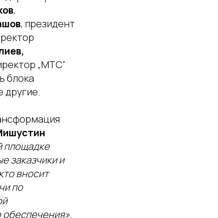
ков
,
ашов
, президент
иректор
лиев,
иректор „МТС“
ь блока
е другие.
рансформация
Мишустин
й площадке
е заказчики и
кто вносит
чи по
ой
 обеспечения».