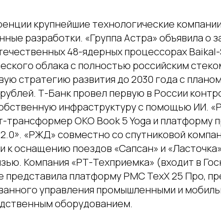
ренции крупнейшие технологические компани
ные разработки. «Группа Астра» объявила о з
отечественных 48-ядерных процессорах Baikal-
еского облака с полностью российским стеко
ую стратегию развития до 2030 года с планом
н рублей. Т-Банк провел первую в России конт
собственную инфраструктуру с помощью ИИ. «
т-трансформер OKO Book 5 Yoga и платформу
2.0». «РЖД» совместно со спутниковой компа
ли к оснащению поездов «Сапсан» и «Ласточка
язью. Компания «РТ-Техприемка» (входит в Го
е представила платформу РМС ТехХ 25 Про, п
ванного управления промышленными и мобиль
одственным оборудованием.