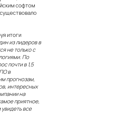
ийским софтом
е существовало
уя итоги
дин из лидеров в
ся не только с
логиями. По
с почти в 1,5
ПО в
им прогнозам,
ов, интересных
омпании на
самое приятное,
 увидеть все