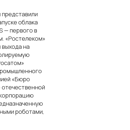
и представили
апуске облака
S — первого в
м. «Ростелеком»
 выхода на
ролируемую
Росатом»
 промышленного
нией «Бюро
» отечественной
скорпорацию
редназначенную
ными роботами,