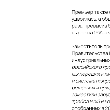
Премьер также о
удвоилась, а об
раза, превысив 
вырос на 15%, а
Заместитель пр
Правительства
индустриальных
российского пр
мы перешли к и
и систематизир
решениях и прио
заместили заруб
требований и к
отобранных в 20