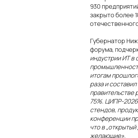
930 предприяти
закрыто более 1
отечественного
Губернатор Ниж
форума, подчер
индустрии ИТ в 
промышленность
итогам прошлого
раза и составил
правительстве р
75%. ЦИПР-2026 
стендов, проду
конференции пр
что в „открытый
желающие».