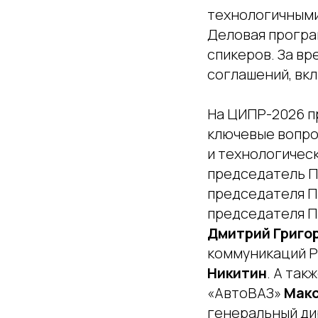
технологичными
Деловая програм
спикеров. За в
соглашений, вк
На ЦИПР-2026 п
ключевые вопро
и технологичес
председатель 
председателя 
председателя П
Дмитрий Григо
коммуникаций 
Никитин
. А та
«АвтоВАЗ»
Макс
генеральный д