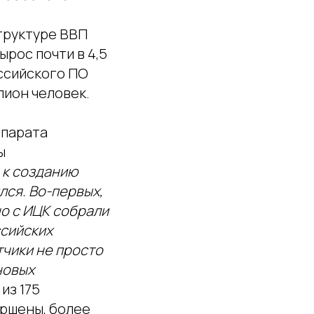
структуре ВВП
ырос почти в 4,5
оссийского ПО
лион человек.
ппарата
ы
 к созданию
ся. Во-первых,
о с ИЦК собрали
сийских
тчики не просто
новых
 из 175
ершены, более