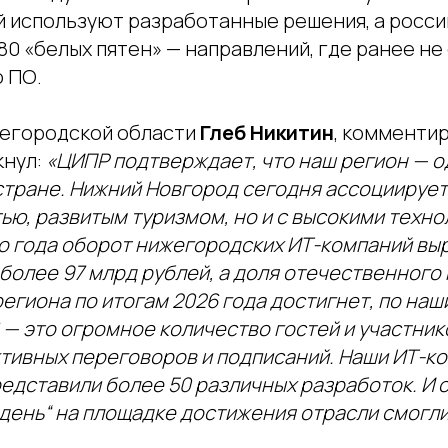
й используют разработанные решения, а росс
80 «белых пятен» — направлений, где ранее н
 ПО.
егородской области
Глеб Никитин
, комментир
кнул:
«ЦИПР подтверждает, что наш регион — о
стране. Нижний Новгород сегодня ассоциирует
ю, развитым туризмом, но и с высокими техно
 года оборот нижегородских ИТ-компаний выро
 более 97 млрд рублей, а доля отечественного 
егиона по итогам 2026 года достигнет, по наш
— это огромное количество гостей и участник
ктивных переговоров и подписаний. Наши ИТ-к
едставили более 50 различных разработок. И 
 день“ на площадке достижения отрасли смогли