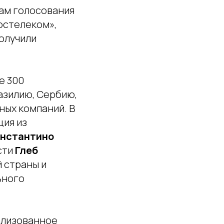
гам голосования
остелеком»,
получили
е 300
разилию, Сербию,
ных компаний. В
ция из
нстантино
сти
Глеб
 страны и
ьного
ализованное