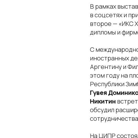
В рамках выстав
в соцсетях и п
второе — «ИКС 
дипломы и фирм
С международно
иностранных дел
Аргентину и Фил
этом году на п
Республики Зим
Гувея Доминик
Никитин
встрет
обсудил расшир
сотрудничества
На ЦИПР состоя