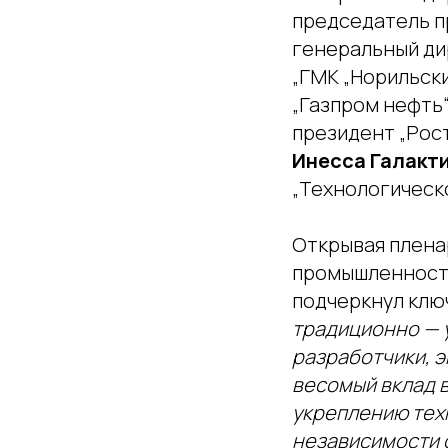
председатель п
генеральный ди
„ГМК „Норильск
„Газпром нефть
президент „Рос
Инесса Галакт
„Технологическ
Открывая плена
промышленности
подчеркнул клю
традиционно — у
разработчики, э
весомый вклад 
укреплению тех
независимости 