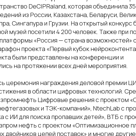
ранство DeCIPRaland, которая объединила 35
едений из России, Казахстана, Беларуси, Вели
пра, Сингапура и Грузии. На открытый конкурс 
вой музей посетили 4 200 человек. Также при 
платформы «Россия — страна возможностей» 
рафон проекта «Первый кубок нейроконтента
екта были представлены на конференции и
ись на протяжении всех дней мероприятия.
ась церемония награждения деловой премии Ц
тижения в области цифровых технологий. Ср
азпромнефть Цифровые решения с проектом «
нефтегазовых и ТЭК-компаний», NtechLab с пр
 с ИИ для поиска пропавших детей», ВТБ с пр
азпром нефть с проектом «Оптимизационное п
х двойников цепей поставок» и многие другие