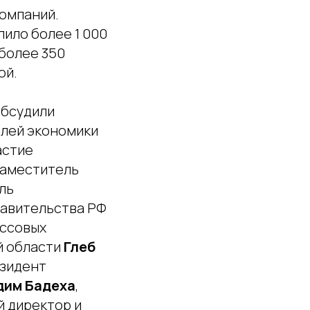
омпаний.
пило более 1 000
более 350
ой.
обсудили
лей экономики
астие
 заместитель
ль
равительства РФ
ассовых
й области
Глеб
езидент
дим Бадеха
,
й директор и