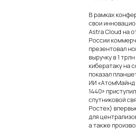
В рамках конфе
свои инновацион
Astra Cloud на 
России коммерч
презентовал нов
выручку в 1 трл
кибератаку на 
показал планше
ИИ «АтомМайнд 
1440» приступи
спутниковой св
Ростех) впервы
для централизо
а также произв