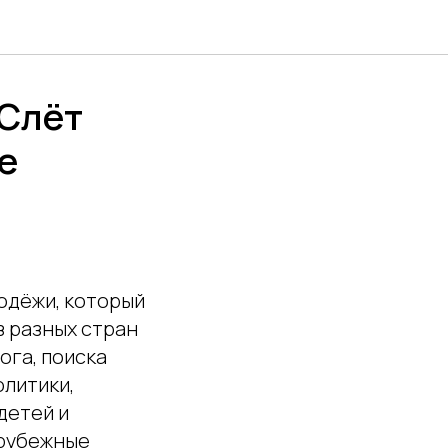
 Слёт
е
одёжи, который
з разных стран
ога, поиска
литики,
детей и
арубежные