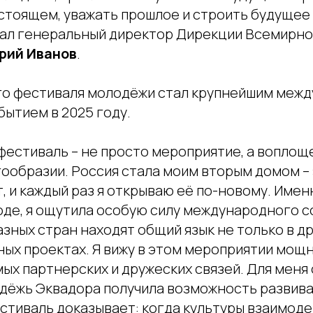
стоящем, уважать прошлое и строить будущее 
азал генеральный директор Дирекции Всемирн
рий Иванов
.
о фестиваля молодёжи стал крупнейшим меж
ытием в 2025 году.
фестиваль – не просто мероприятие, а воплощ
ообразии. Россия стала моим вторым домом – 
, и каждый раз я открываю её по-новому. Именн
де, я ощутила особую силу международного с
азных стран находят общий язык не только в др
ых проектах. Я вижу в этом мероприятии мощн
ых партнерских и дружеских связей. Для меня
дёжь Эквадора получила возможность развиват
стиваль доказывает: когда культуры взаимоде