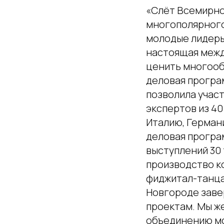
«Слёт Всемирно
многополярного 
молодые лидеры 
настоящая межд
ценить многооб
деловая програ
позволила учас
экспертов из 40
Италию, Герман
деловая програ
выступлений 30
производство к
фиджитал-танца
Новгороде заве
проектам. Мы ж
объединению мо