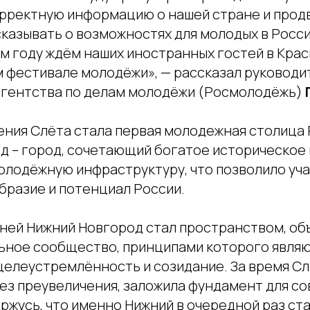
орректную информацию о нашей стране и прод
казывать о возможностях для молодых в Росси
м году ждём наших иностранных гостей в Крас
фестивале молодёжи», — рассказал руководи
гентства по делам молодёжи (Росмолодёжь)
ния Слёта стала первая молодежная столица Р
д – город, сочетающий богатое историческое 
лодёжную инфраструктуру, что позволило уч
бразие и потенциал России.
дней Нижний Новгород стал пространством, о
ное сообщество, принципами которого явля
целеустремлённость и созидание. За время С
без преувеличения, заложила фундамент для с
оржусь, что именно Нижний в очередной раз ст