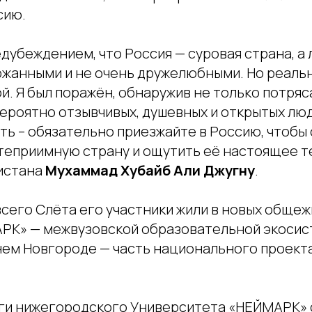
сию.
едубеждением, что Россия — суровая страна, а
ржанными и не очень дружелюбными. Но реаль
й. Я был поражён, обнаружив не только потря
вероятно отзывчивых, душевных и открытых люд
ть – обязательно приезжайте в Россию, чтобы
теприимную страну и ощутить её настоящее те
истана
Мухаммад Хубайб Али Джугну
.
сего Слёта его участники жили в новых общеж
РК» — межвузовской образовательной экосис
нем Новгороде — часть национального проект
ги нижегородского Университета «НЕЙМАРК» 