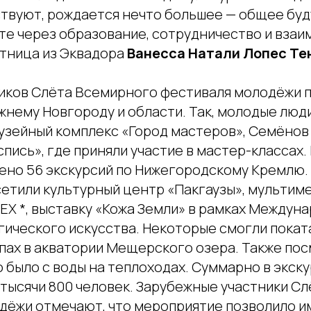
твуют, рождается нечто большее — общее буд
те через образование, сотрудничество и взаи
стница из Эквадора
Ванесса Натали Лопес Те
ников Слёта Всемирного фестиваля молодёжи 
жнему Новгороду и области. Так, молодые люд
музейный комплекс «Город мастеров», Семёнов
пись», где приняли участие в мастер-классах.
ено 56 экскурсий по Нижегородскому Кремлю.
сетили культурный центр «Пакгаузы», мультим
ЕХ *, выставку «Кожа Земли» в рамках Междун
гического искусства. Некоторые смогли покат
апах в акватории Мещерского озера. Также по
было с воды на теплоходах. Суммарно в экску
 тысячи 800 человек. Зарубежные участники С
дёжи отмечают, что мероприятие позволило и