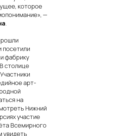
ущее, которое
мопонимание», —
на
.
прошли
и посетили
 и фабрику
 В столице
 Участники
едийное арт-
ародной
аться на
смотреть Нижний
рсиях участие
лёта Всемирного
м увидеть