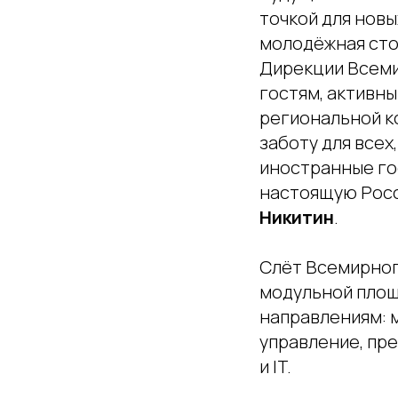
точкой для новы
молодёжная сто
Дирекции Всеми
гостям, активны
региональной к
заботу для всех,
иностранные го
настоящую Росс
Никитин
.
Слёт Всемирног
модульной площ
направлениям: 
управление, пре
и IT.