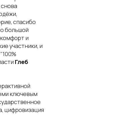
 снова
одёжи,
рие, спасибо
бо большой
 комфорт и
кие участники, и
 "100%
ласти
Глеб
ерактивной
семи ключевым
осударственное
а, цифровизация