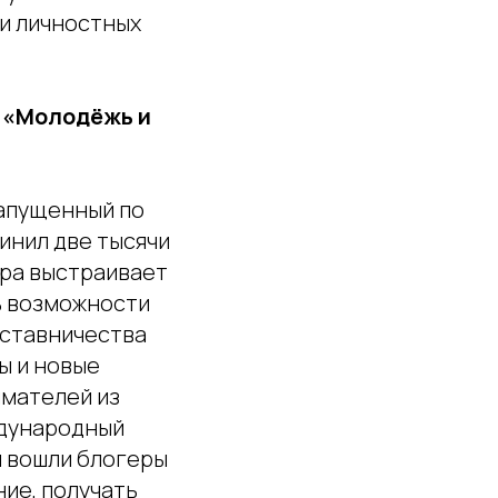
и личностных
 «Молодёжь и
запущенный по
инил две тысячи
ира выстраивает
ь возможности
аставничества
ы и новые
имателей из
ждународный
й вошли блогеры
ние, получать