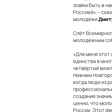
зовём быть в на
Россией», – ск
молодёжи
Дмит
Слёт Всемирног
молодёжным соб
«Для меня этот 
единства в мног
четвёртый визит
Нижнем Новгоро
когда люди из р
профессиональн
создания значим
ценно, что моло
России. Этот фе