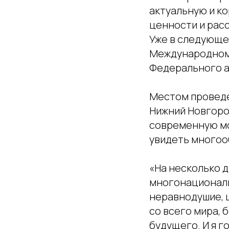
актуальную и к
ценности и расс
Уже в следующе
Международном 
Федерального а
Местом проведе
Нижний Новгоро
современную мо
увидеть многоо
«На несколько 
многонациональ
неравнодушие, 
со всего мира, 
будущего. И я г