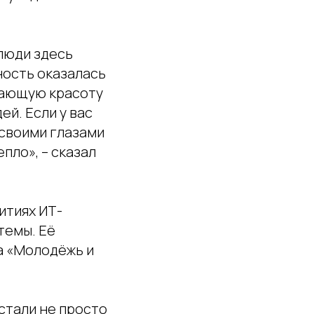
 люди здесь
ность оказалась
сающую красоту
ей. Если у вас
 своими глазами
пло», – сказал
итиях ИТ-
темы. Её
а «Молодёжь и
стали не просто