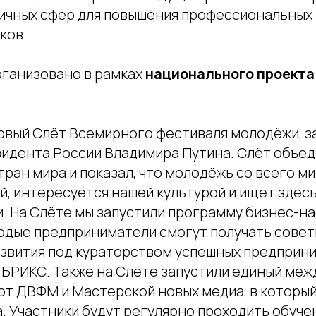
личных сфер для повышения профессиональных 
ков.
ганизовано в рамках
национального проекта
рвый Слёт Всемирного фестиваля молодёжи, 
идента России Владимира Путина. Слёт объед
стран мира и показал, что молодёжь со всего м
ей, интересуется нашей культурой и ищет здес
. На Слёте мы запустили программу бизнес-н
лодые предприниматели смогут получать совет
звития под кураторством успешных предприн
 БРИКС. Также на Слёте запустили единый ме
от ДВФМ и Мастерской новых медиа, в которы
а. Участники будут регулярно проходить обуче