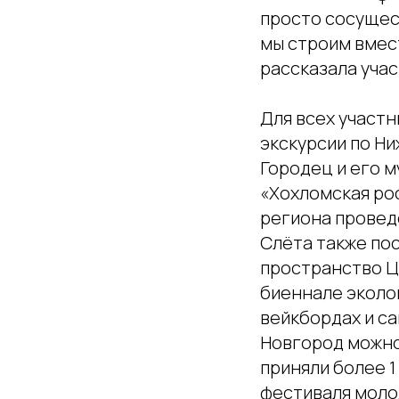
просто сосущес
мы строим вмес
рассказала уча
Для всех участ
экскурсии по Ни
Городец и его 
«Хохломская рос
региона провед
Слёта также по
пространство Ц
биеннале эколо
вейкбордах и с
Новгород можно 
приняли более 1
фестиваля моло