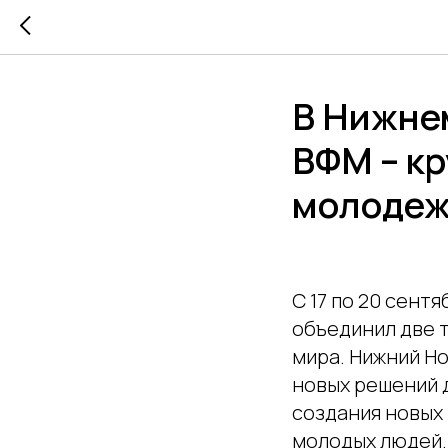
В Нижне
ВФМ – к
молодеж
С 17 по 20 сен
объединил две т
мира. Нижний Н
новых решений 
создания новых
молодых людей.