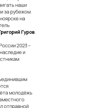
вигать наши
и за рубежом.
ноярске на
тель
Григорий Гуров
.
оссии 2023 –
наследие и
астникам
бъединившим
ются
лёта молодёжь
овместного
ал отправной