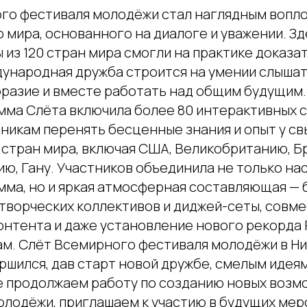
го фестиваля молодёжи стал наглядным вопл
мира, основанного на диалоге и уважении. Зде
из 120 стран мира смогли на практике доказат
ународная дружба строится на умении слышать
разие и вместе работать над общим будущим
мма Слёта включила более 80 интерактивных 
тникам перенять бесценные знания и опыт у с
 стран мира, включая США, Великобританию, Б
ию, Гану. Участников объединила не только н
мма, но и яркая атмосферная составляющая — 
 творческих коллективов и диджей-сеты, совм
онтента и даже установление нового рекорда 
м. Слёт Всемирного фестиваля молодёжи в Н
ршился, дав старт новой дружбе, смелым идея
е продолжаем работу по созданию новых возм
лодёжи, приглашаем к участию в будущих мер