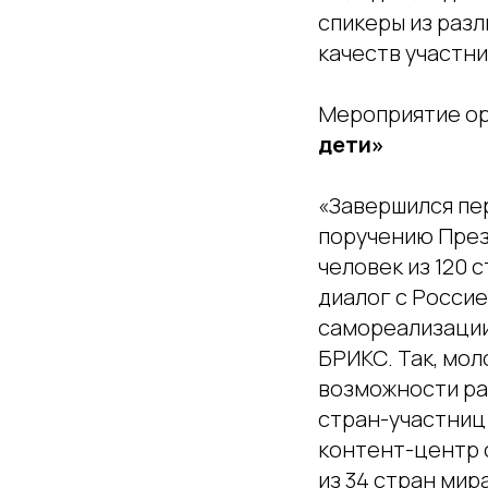
спикеры из раз
качеств участни
Мероприятие ор
дети»
«Завершился пе
поручению През
человек из 120 
диалог с Росси
самореализации
БРИКС. Так, мо
возможности ра
стран-участниц
контент-центр 
из 34 стран мир