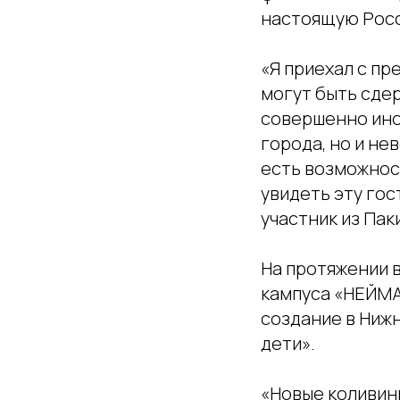
настоящую Рос
«Я приехал с пр
могут быть сде
совершенно ино
города, но и не
есть возможнос
увидеть эту гос
участник из Пак
На протяжении в
кампуса «НЕЙМА
создание в Ниж
дети».
«Новые коливин