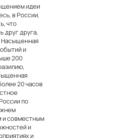
ощением идеи
сь, в России,
ь, что
 друг друга,
. Насыщенная
событий и
выше 200
разилию,
асыщенная
более 20 часов
естное
России по
ижнем
м и совместным
ожностей и
оприятиях и