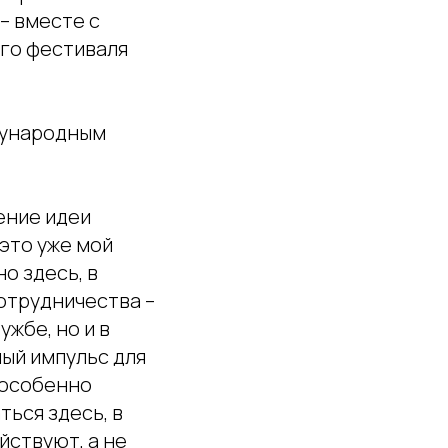
– вместе с
ого фестиваля
дународным
ение идеи
это уже мой
о здесь, в
отрудничества –
ужбе, но и в
ый импульс для
 особенно
ься здесь, в
йствуют, а не