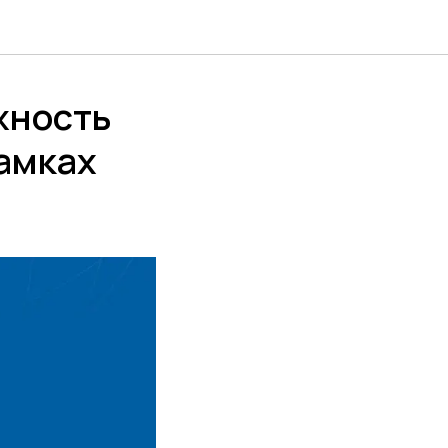
жность
амках