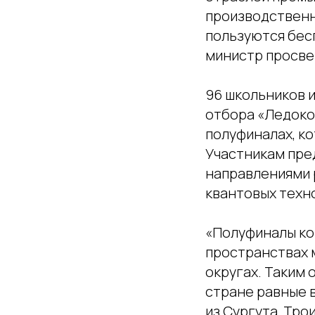
производственн
пользуются бес
министр просв
96 школьников и
отбора «Ледокол
полуфиналах, ко
Участникам пре
направлениями 
квантовых техн
«Полуфиналы кон
пространствах 
округах. Таким 
стране равные 
из Сургута, Тр