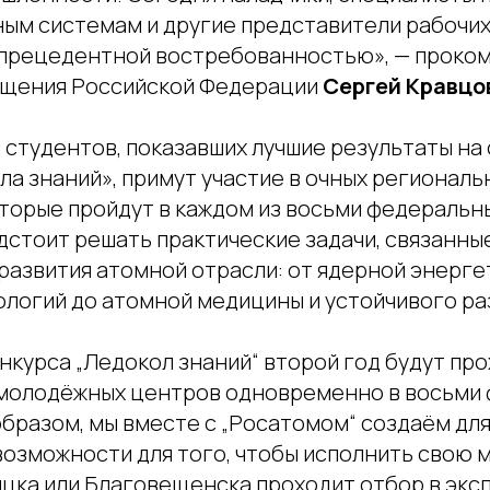
ым системам и другие представители рабочи
прецедентной востребованностью», — проко
ещения Российской Федерации
Сергей Кравцо
 студентов, показавших лучшие результаты на
а знаний», примут участие в очных региональ
торые пройдут в каждом из восьми федеральны
дстоит решать практические задачи, связанны
развития атомной отрасли: от ядерной энерге
ологий до атомной медицины и устойчивого ра
курса „Ледокол знаний“ второй год будут про
молодёжных центров одновременно в восьми
образом, мы вместе с „Росатомом“ создаём для
возможности для того, чтобы исполнить свою 
оицка или Благовещенска проходит отбор в эк