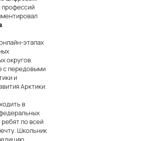
х профессий
мментировал
в
.
 онлайн-этапах
ных
х округов.
е с передовыми
тики и
звития Арктики.
ходить в
 федеральных
 ребят по всей
мечту. Школьник
спедицию