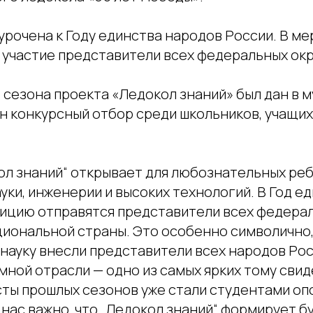
урочена к Году единства народов России. В м
 участие представители всех федеральных окр
 сезона проекта «Ледокол знаний» был дан в 
н конкурсный отбор среди школьников, учащих
ол знаний“ открывает для любознательных реб
ки, инженерии и высоких технологий. В Год е
дицию отправятся представители всех федера
иональной страны. Это особенно символично, 
науку внесли представители всех народов Рос
ной отрасли — одно из самых ярких тому свид
ты прошлых сезонов уже стали студентами оп
 нас важно, что „Ледокол знаний“ формирует 