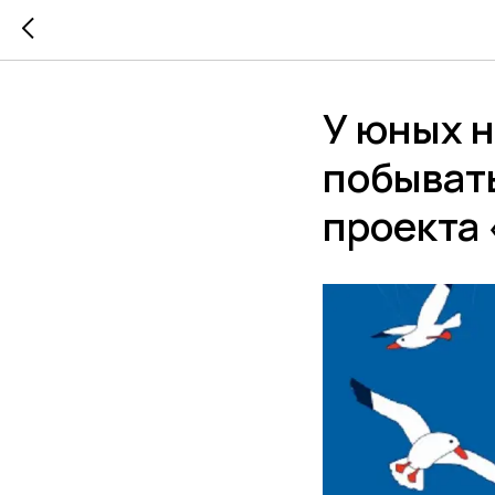
У юных 
побывать
проекта