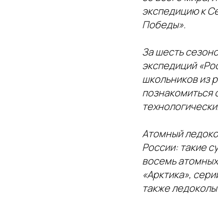
экспедицию к С
Победы».
За шесть сезон
экспедиций «Ро
школьников из 
познакомиться 
технологически
Атомный ледоко
России: такие с
восемь атомных
«Арктика», сери
также ледоколы 