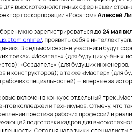
в для высокотехнологичных сфер нашей страны
ректор госкорпорации «Росатом»
Алексей Ли
отборе нужно зарегистрироваться
до 24 мая в
lus.atom.online/
, проявить себя в интеллектуа
даниях. В седьмом сезоне участники будут со
их треках: «Искатель» (для будущих учёных, и
истов); «Создатель» (для будущих инженеров,
в и конструкторов); а также «Мастер» (для б
 рабочих специальностей) — впервые за истор
ервые включен в конкурс отдельный трек „Мас
ентов колледжей и техникумов. Отмечу, что т
креплении престижа рабочих профессий и реал
ежающей подготовки кадров для высокотехно
шленности. Сегодня наладчики, специалисты 