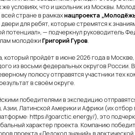
 же условиях, что и школьник из Москвы. Мол
 всей стране в рамках
нацпроекта „Молодёжь 
двери для ребят, которые стремятся к знаниям
ой потенциал», — подчеркнул руководитель Ф
елам молодёжи
Григорий Гуров
.
, который пройдёт в июне 2026 года в Москве,
дого из восьми федеральных округов России. 
еверному полюсу отправятся участники тех ко
результат в своём округе.
йскими победителями в экспедицию отправятс
, Азии, Латинской Америки и Африки (их отбор
атформе: https://goarctic.energy/), это подчер
бальный характер проекта. Компанию победи
оров проекта «Ледокол знаний» в арктической