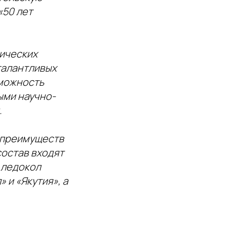
«50 лет
тических
талантливых
зможность
ыми научно-
.
 преимуществ
состав входят
 ледокол
 и «Якутия», а