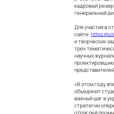
кадровый резер
генеральный ди
Для участия в 
сайте:
https://po
и творческих за
трёх тематическ
научных журнал
проектировщико
представителей
«В этом году вп
объединит студ
важный шаг в у
стратегии опер
отраслей промы