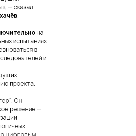
», — сказал
хачёв
.
ключительно
на
льных испытаниях
ревноваться в
сследователей и
удущих
ию проекта.
тер“. Он
акое решение —
изации
логичных
по цифровым