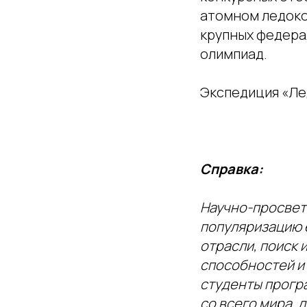
атомном ледоко
крупных федера
олимпиад.
Экспедиция «Лед
Справка:
Научно-просвет
популяризацию 
отрасли, поиск 
способностей и
студенты прогр
со всего мира, 