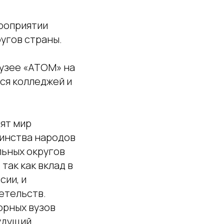
ероприятии
угов страны.
музее «АТОМ» на
ся колледжей и
ят мир
динства народов
льных округов
так как вклад в
сии, и
етельств.
орных вузов
будущий