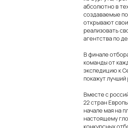
абсолютно в тех
создаваемые по
открывают свои 
реализовать св
агентства по д
В финале отбора
команды от каж
экспедицию к С
покажут лучший 
Вместе с росси
22 стран Европы
начале мая на пл
настоящему гло
конкурсных отб