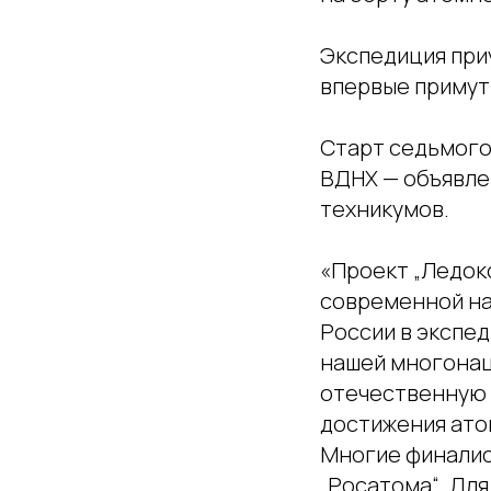
Экспедиция при
впервые примут
Старт седьмого
ВДНХ — объявле
техникумов.
«Проект „Ледок
современной нау
России в экспе
нашей многонац
отечественную 
достижения атом
Многие финалис
„Росатома“. Для