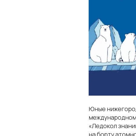
Юные нижегородц
международном 
«Ледокол знани
на борту атомно