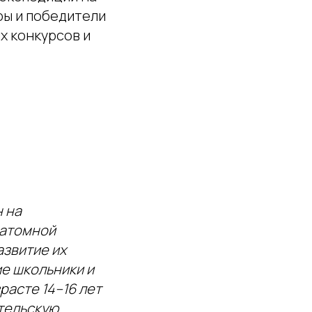
ры и победители
х конкурсов и
 на
 атомной
азвитие их
е школьники и
расте 14–16 лет
ительскую