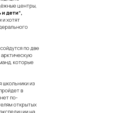
одёжные центры,
и дети“,
 и хотят
едерального
 сойдутся по две
В арктическую
манд, которые
я школьники из
 пройдет в
кнет по-
телям открытых
 экспедиции на