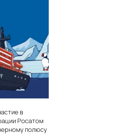
частие в
рации Росатом
еверному полюсу