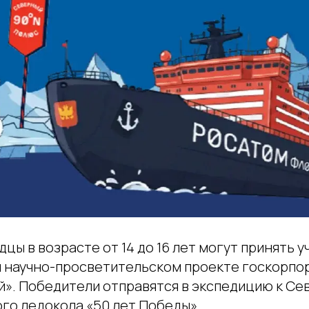
ы в возрасте от 14 до 16 лет могут принять у
научно-просветительском проекте госкорпо
й». Победители отправятся в экспедицию к С
го ледокола «50 лет Победы».