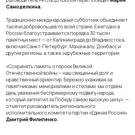
руководитель НРО ВОД «Волонтёры Победы»
Мария
Самоделкина.
Традиционно международный субботник объединяет
тысячи добровольцев по всей стране. Ежегодно в
России благоустраивается порядка 30 тысяч
памятных мест — от Калининграда до Владивостока,
включая Санкт-Петербург, Махачкалу, Донбасс и
другие регионы, а также зарубежные территории.
«Сохранять память о героях Великой
Отечественной войны — наш священный долг и
нравственный ориентир. Бережно ухаживая за
памятниками, мемориалами и стелами, мы отдаём
дань уважения беспримерному подвигу народа,
который заплатил за Победу самую высокую цену», —
отметил руководитель регионального
исполнительного комитета партии «Единая Россия»
Дмитрий Филипенко.