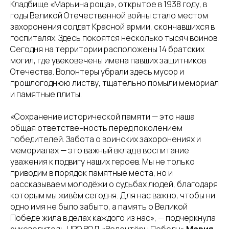
Кладбище «Марьина роща», открытое в 1938 году, в
годы Великой Отечественной войны стало местом
захоронения солдат Красной армии, скончавшихся в
госпиталях. Здесь покоятся несколько тысяч воинов.
Сегодня на территории расположены 14 братских
могил, где увековечены имена павших защитников
Отечества. Волонтеры убрали здесь мусор и
прошлогоднюю листву, тщательно помыли мемориал
и памятные плиты.
«Сохранение исторической памяти — это наша
общая ответственность перед поколением
победителей. Забота о воинских захоронениях и
мемориалах — это важный вклад в воспитание
уважения к подвигу наших героев. Мы не только
приводим в порядок памятные места, но и
рассказываем молодёжи о судьбах людей, благодаря
которым мы живём сегодня. Для нас важно, чтобы ни
одно имя не было забыто, а память о Великой
Победе жила в делах каждого из нас», — подчеркнула