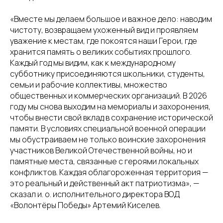
«Вместе мы делаем большое и важное дело: наводим
чистоту, возвращаем ухоженный вид и проявляем
уважение к местам, где покоятся наши Герои, где
хранится память о великих событиях прошлого.
Каждый год мы видим, как к международному
субботнику присоединяются школьники, студенты,
семьи и рабочие коллективы, множество
общественных и коммерческих организаций. В 2026
году мы снова выходим на мемориалы и захоронения,
чтобы внести свой вклад в сохранение исторической
памяти. В условиях специальной военной операции
мы обустраиваем не только воинские захоронения
участников Великой Отечественной войны, но и
памятные места, связанные с героями локальных
конфликтов. Каждая облагороженная территория —
это реальный и действенный акт патриотизма», —
сказал и. о. исполнительного директора ВОД
«Волонтёры Победы» Артемий Киселев.