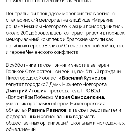
совместно с партией «Единая Россия».
Центральной площадкой мероприятия в регионе
стал воинский мемориал на кладбище «Марьина
роща» в Нижнем Новгороде. К акции присоединились
около 200 добровольцев, которые привели в порядок
мемориальный комплекс и братские могилы как
погибших героев Великой Отечественной войны, так
и героев Чеченского конфликта.
В субботнике также приняли участие ветеран
Великой Отечественной войны, почётный гражданин
Нижегородской области
Василий Кузнецов,
депутат городской Думы Нижнего Новгорода
Дмитрий Игошин
, председатель НРО ВОД
«Волонтёры Победы»
Мария Самоделкина
,
участник программы «Герои. Нижегородская
область»
Равиль Равилов
, а также представители
федеральных и региональных ведомств,
общественных организаций, школьных и молодёжных
объединений.