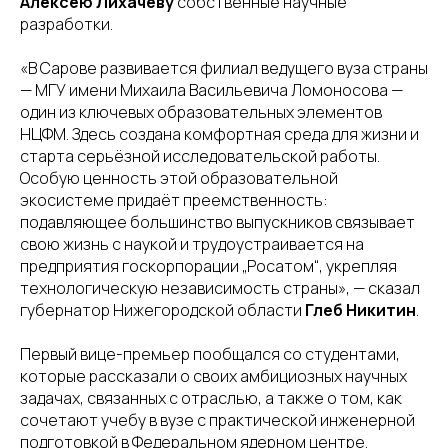
Алексею Лихачеву
собственные научные
разработки.
«В Сарове развивается филиал ведущего вуза страны
— МГУ имени Михаила Васильевича Ломоносова —
один из ключевых образовательных элементов
НЦФМ. Здесь создана комфортная среда для жизни и
старта серьёзной исследовательской работы.
Особую ценность этой образовательной
экосистеме придаёт преемственность:
подавляющее большинство выпускников связывает
свою жизнь с наукой и трудоустраивается на
предприятия госкорпорации „Росатом“, укрепляя
технологическую независимость страны», — сказал
губернатор Нижегородской области
Глеб Никитин
.
Первый вице-премьер пообщался со студентами,
которые рассказали о своих амбициозных научных
задачах, связанных с отраслью, а также о том, как
сочетают учебу в вузе с практической инженерной
подготовкой в Федеральном ядерном центре.