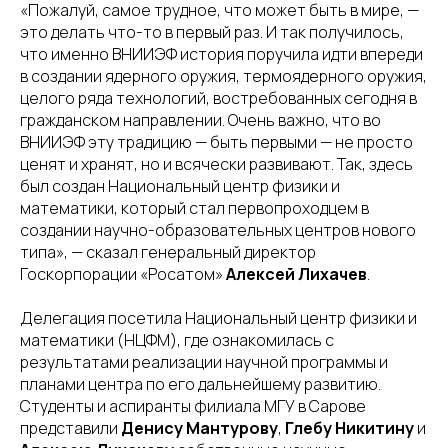
«Пожалуй, самое трудное, что может быть в мире, —
это делать что-то в первый раз. И так получилось,
что именно ВНИИЭФ история поручила идти впереди
в создании ядерного оружия, термоядерного оружия,
целого ряда технологий, востребованных сегодня в
гражданском направлении. Очень важно, что во
ВНИИЭФ эту традицию — быть первыми — не просто
ценят и хранят, но и всячески развивают. Так, здесь
был создан Национальный центр физики и
математики, который стал первопроходцем в
создании научно-образовательных центров нового
типа», — сказал генеральный директор
Госкорпорации «Росатом»
Алексей Лихачев
.
Делегация посетила Национальный центр физики и
математики (НЦФМ), где ознакомилась с
результатами реализации научной программы и
планами центра по его дальнейшему развитию.
Студенты и аспиранты филиала МГУ в Сарове
представили
Денису Мантурову
,
Глебу Никитину
и