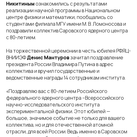
Никитиным
ознакомились с результатами
реализации научной программы в Национальном
центре физики и математики, пообщались со
студентами филиала МГУ имени М. В. Ломоносова и
поздравили коллектив Саровского ядерного центра
с 80-летием.
На торжественной церемонии в честь юбилея РФЯЦ-
ВНИИЭФ
Денис Мантуров
зачитал поздравление
президента России Владимира Путина в адрес
коллектива и вручил государственные и
ведомственные награды 14 сотрудникам института.
«Поздравляю вас с 80-летием Российского
федерального ядерного центра –Всероссийского
научно-исследовательского института
экспериментальной физики. Этот юбилей —
большое, значимое событие не только для вашего
коллектива, но и для отечественной атомной
отрасли, для всей России. Ведь именно в Саровском