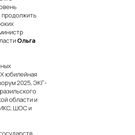
ровень
м продолжить
боких
 министр
бласти
Ольга
дных
, X юбилейная
орум 2025, ЭКГ-
бразильского
кой области и
РИКС, ШОС и
 государств