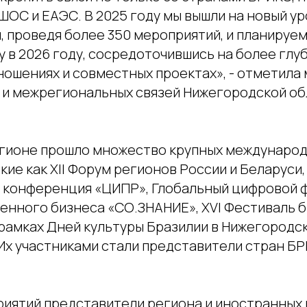
ШОС и ЕАЭС. В 2025 году мы вышли на новый у
, проведя более 350 мероприятий, и планируе
 в 2026 году, сосредоточившись на более глу
ношениях и совместных проектах», - отметила
и межрегиональных связей Нижегородской о
регионе прошло множество крупных междунаро
кие как XII Форум регионов России и Беларуси
конференция «ЦИПР», Глобальный цифровой ф
енного бизнеса «СО.ЗНАНИЕ», XVI Фестиваль 
 рамках Дней культуры Бразилии в Нижегородс
 Их участниками стали представители стран Б
риятий представители региона и иностранных