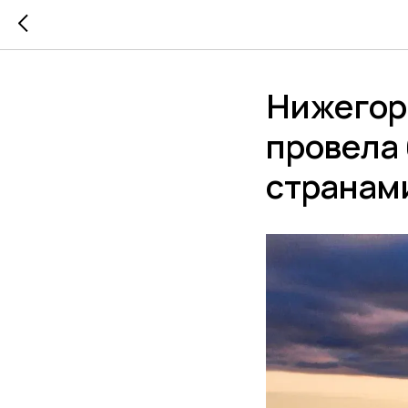
Нижегоро
провела 
странам