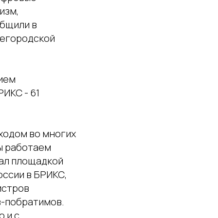
изм,
общили в
жегородской
ием
ИКС - 61
ходом во многих
ы работаем
тал площадкой
оссии в БРИКС,
истров
в-побратимов.
 и с