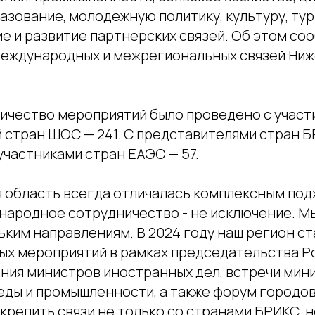
азование, молодежную политику, культуру, тур
е и развитие партнерских связей. Об этом со
еждународных и межрегиональных связей Ни
ичество мероприятий было проведено с участ
стран ШОС — 241. С представителями стран БР
участниками стран ЕАЭС — 57.
 область всегда отличалась комплексным под
ународное сотрудничество - не исключение. М
ьким направлениям. В 2024 году наш регион с
мых мероприятий в рамках председательства Р
ния министров иностранных дел, встречи мин
ды и промышленности, а также форум городо
крепить связи не только со странами БРИКС, но