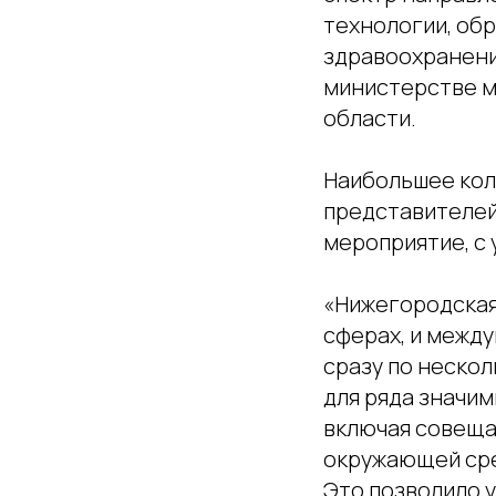
технологии, обр
здравоохранени
министерстве м
области.
Наибольшее кол
представителей 
мероприятие, с 
«Нижегородская
сферах, и межд
сразу по нескол
для ряда значи
включая совеща
окружающей сре
Это позволило у