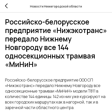
Новости Нижегородской области
Российско-белорусское
предприятие «Нижэкотранс»
передало Нижнему
Новгороду все 144
односекционных трамвая
«МиНиН»
Российско-белорусское предприятие ООО СП
«Нижэкотранс» передало Нижнему Новгороду все
односекционные трамваи «МиНиН» модели Т811 в
количестве 144 единицы. 142 из них уже курсируют на
всех городских маршрутах как в нагорной, так и в
заречной части областного центра.