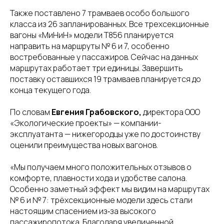
Также поставлено 7 трамваев особо большого
класса из 26 запланированных. Все трехсекционные
вагоны «МиНиН» модели Т856 планируется
направить на маршруты № 6 и 7, особенно
востребованные у пассажиров. Сейчас на данных
маршрутах работает три единицы. Завершить
поставку оставшихся 19 трамваев планируется до
конца текущего года.
По словам
Евгения Грабовского,
директора ООО
«Экологические проекты» — компании-
эксплуатанта — нижегородцы уже по достоинству
оценили преимущества новых вагонов.
«Мы получаем много положительных отзывов о
комфорте, плавности хода и удобстве салона.
Особенно заметный эффект мы видим на маршрутах
№ 6 и № 7: трёхсекционные модели здесь стали
настоящим спасением из‑за высокого
пассажиропотока. Благодаря увеличенной