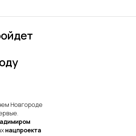
ройдет
Году
жнем Новгороде
ервые.
адимиром
ах
нацпроекта