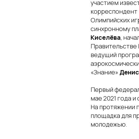
участием извес
корреспондент 
Олимпийских игр
синхронному пл
Киселёва
, нач
Правительстве
ведущий програ
аэрокосмически
«Знание»
Денис
Первый федерал
мае 2021 года и
На протяжении п
площадка для п
молодежью.