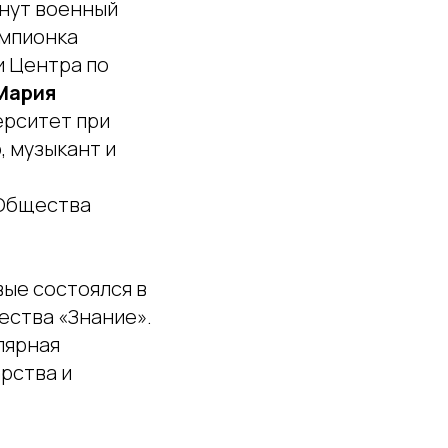
нут военный
емпионка
и Центра по
Мария
ерситет при
р, музыкант и
 Общества
ые состоялся в
ества «Знание».
лярная
рства и