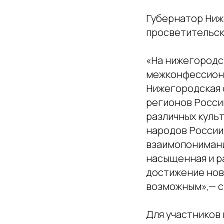
Губернатор Ниж
просветительск
«На нижегородс
межконфессиона
Нижегородская 
регионов Росси
различных культ
народов России,
взаимопонимани
насыщенная и р
достижение новы
возможным»,— 
Для участников