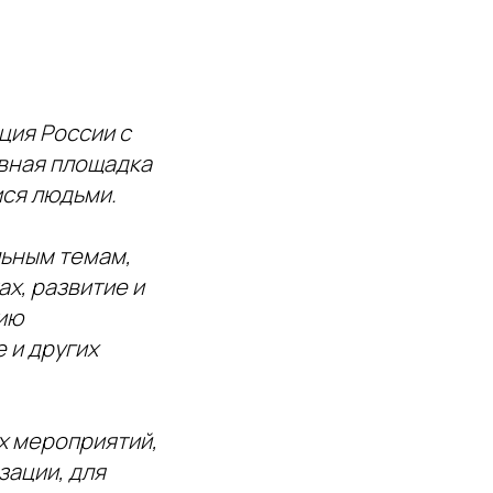
ция России с
авная площадка
ся людьми.
льным темам,
х, развитие и
ию
 и других
х мероприятий,
зации, для