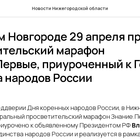
Новости Нижегородской области
м Новгороде 29 апреля п
ительский марафон
Первые, приуроченный к 
а народов России
реддверии Дня коренных народов России, в Ни
ральный просветительский марафон Знание.П
иурочено к объявленному Президентом РФ
Вл
динства народов России и реализуется в рамк