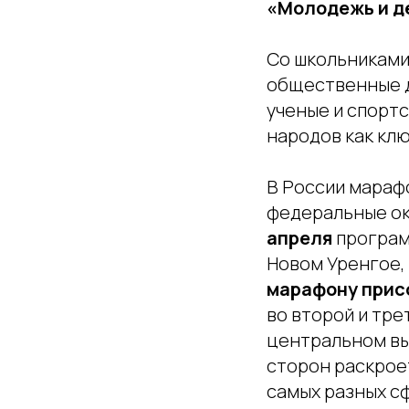
«Молодежь и д
Со школьниками
общественные д
ученые и спорт
народов как клю
В России мараф
федеральные окр
апреля
программ
Новом Уренгое,
марафону прис
во второй и тре
центральном вы
сторон раскрое
самых разных сф