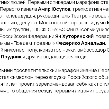
тных людей. Первыми спикерами марафона ста
Первого канала
Амир Юсупов
, трехкратная ч
, телеведущая, руководитель Театра на воде 
аванию, депутат Московской городской думы
альник группы ДПО ФГОБУ ВО Финансовый унив
 Российской Федерации
Ян Хуторянский
, пова
ммы «Поедем, поедим!»
Федерико Арнальди
,
й инженер, популяризатор науки, амбассадор
 Прудник
и другие выдающиеся люди.
ьный просветительский марафон Знание.Перв
 стал символом перезагрузки Российского общ
яти лет проект зарекомендовал себя как попу
рямого общения между первыми лицами госуда