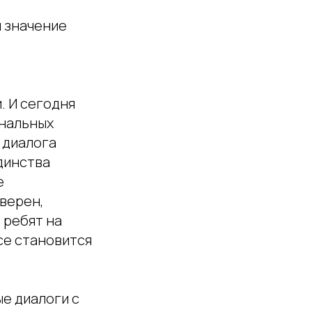
л
значение
. И сегодня
ональных
 диалога
единства
е
верен,
 ребят на
се становится
е диалоги с