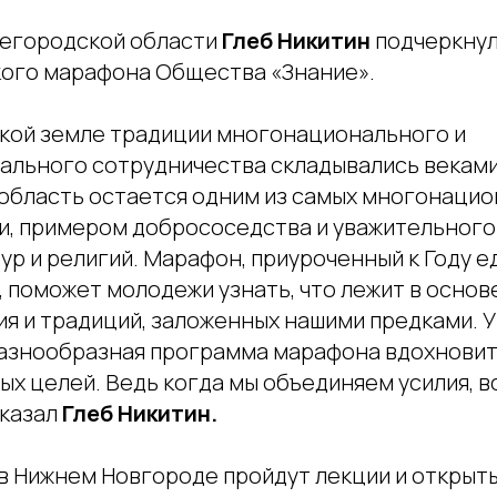
егородской области
Глеб
Никитин
подчеркну
ого марафона Общества «Знание».
кой земле традиции многонационального и
льного сотрудничества складывались веками
область остается одним из самых многонаци
и, примером добрососедства и уважительного
ур и религий. Марафон, приуроченный к Году 
 поможет молодежи узнать, что лежит в основ
я и традиций, заложенных нашими предками. У
азнообразная программа марафона вдохновит
х целей. Ведь когда мы объединяем усилия, в
сказал
Глеб Никитин.
 в Нижнем Новгороде пройдут лекции и открыты