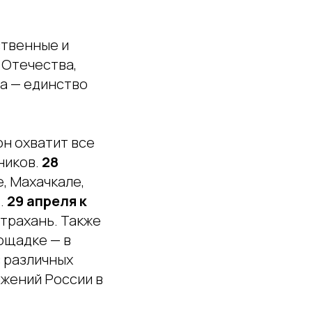
ственные и
 Отечества,
а — единство
 он охватит все
ников.
28
, Махачкале,
.
29 апреля к
Астрахань. Также
ощадке — в
 различных
ижений России в