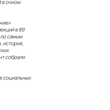
 в очном
ние»
екций в 89
 по самым
, история,
ских
нт собрали
в социальных