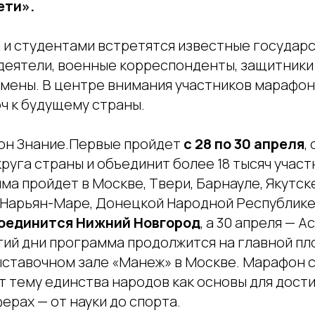
ети».
 и студентами встретятся известные государ
еятели, военные корреспонденты, защитники
смены. В центре внимания участников марафон
ч к будущему страны.
он Знание.Первые пройдет
с 28 по 30 апреля
,
уга страны и объединит более 18 тысяч участ
а пройдет в Москве, Твери, Барнауле, Якутске
 Нарьян-Маре, Донецкой Народной Республике
оединится Нижний Новгород
, а 30 апреля — 
тий дни программа продолжится на главной пл
ставочном зале «Манеж» в Москве. Марафон с
т тему единства народов как основы для дост
ерах — от науки до спорта.