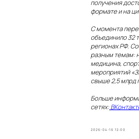
получения дост
формате и на ц
С момента пере
объединило 32 т
регионах РФ. Со
разным темам: н
медицина, спорт
мероприятий «З
свыше 2,5 млрд
Больше информа
сетях:
ВКонтакт
2026-04-16 12:00