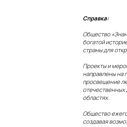
Справка:
Общество «Знан
богатой истори
страны для отк
Проекты и меро
направлены на п
просвещение лю
отечественных д
областях.
Общество ежего
создавая возмо