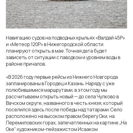
Навигацию судов на подводных крыльях «Валдай 45Р»
и «Метеор 120Р» в Нижегородской области
планируют открыть в мае. Точная дата будет
зависеть от ситуации с паводком и уровнем воды в
районе причалов.
«В 2026 году первые рейсы из Нижнего Новгорода
запланированы в Городец и Казань. Наряду с уже
полюбившимися маршрутами, в этом году мы
рассчитываем открыть новый — до села Чулково в
Вачском округе, названного в честь князя, который
поселился здесь после победы над татарами. Село
расположено на высоком правом берегу Оки, на
Перемиловских горах, запечатленных на картине „На
Оке“ художником-пейзажистом Исааком